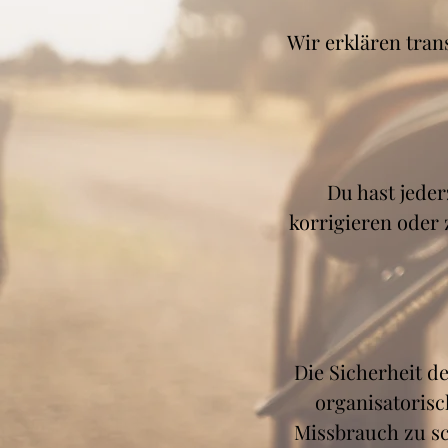
Wir erklären tran
Du hast jede
korrigieren oder
Die Sicherheit de
organisatoris
Missbrauch zu sc