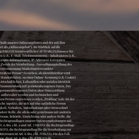
ersonenSie haben das Recht, eine Bestätigung darüber zu verlangen, ob betreffende Daten verarbeitet werden und auf Auskunft über diese Daten sowie auf weitere Informationen und Kopie der Daten entsprechend Art. 15 DSGVO.Sie haben entsprechend. Art. 16 DSGVO das Recht, die Vervollständigung der Sie betreffenden Daten oder die Berichtigung der Sie betreffenden unrichtigen Daten zu verlangen.Sie haben nach Maßgabe des Art. 17 DSGVO das Recht zu verlangen, dass betreffende Daten unverzüglich gelöscht werden, bzw. alternativ nach Maßgabe des Art. 18 DSGVO eine Einschränkung der Verarbeitung der Daten zu verlangen.Sie haben das Recht zu verlangen, dass die Sie betreffenden Daten, die Sie uns bereitgestellt haben nach Maßgabe des Art. 20 DSGVO zu erhalten und deren Übermittlung an andere Verantwortliche zu fordern.Sie haben ferner gem. Art. 77 DSGVO das Recht, eine Beschwerde bei der zuständigen Aufsichtsbehörde einzureichen.WiderrufsrechtSie haben das Recht, erteilte Einwilligungen gem. Art. 7 Abs. 3 DSGVO mit Wirkung für die Zukunft zu widerrufenWiderspruchsrechtSie können der künftigen Verarbeitung der Sie betreffenden Daten nach Maßgabe des Art. 21 DSGVO jederzeit widersprechen. Der Widerspruch kann insbesondere gegen die Verarbeitung für Zwecke der Direktwerbung erfolgen.Cookies und Widerspruchsrecht bei DirektwerbungAls „Cookies“ werden kleine Dateien bezeichnet, die auf Rechnern der Nutzer gespeichert werden. Innerhalb der Cookies können unterschiedliche Angaben gespeichert werden. Ein Cookie dient primär dazu, die Angaben zu einem Nutzer (bzw. dem Gerät auf dem das Cookie gespeichert ist) während oder auch nach seinem Besuch innerhalb eines Onlineangebotes zu speichern. Als temporäre Cookies, bzw. „Session-Cookies“ oder „transiente Cookies“, werden Cookies bezeichnet, die gelöscht werden, nachdem ein Nutzer ein Onlineangebot verlässt und seinen Browser schließt. In einem solchen Cookie kann z.B. der Inhalt eines Warenkorbs in einem Onlineshop oder ein Login-Status gespeichert werden. Als „permanent“ oder „persistent“ werden Cookies bezeichnet, die auch nach dem Schließen des Browsers gespeichert bleiben. So kann z.B. der Login-Status gespeichert werden, wenn die Nutzer diese nach mehreren Tagen aufsuchen. Ebenso können in einem solchen Cookie die Interessen der Nutzer gespeichert we