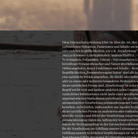
Diese Datenschutzerklärung klärt Sie über die Art, den Umfang und Zweck der Verarbeitung von personenbezogenen Daten (nachfolgend kurz „Daten“) innerhalb unseres Onlineangebotes und der mit ihm verbundenen Webseiten, Funktionen und Inhalte sowie externen Onlinepräsenzen, wie z.B. unser Social Media Profile auf (nachfolgend gemeinsam bezeichnet als „Onlineangebot“). Im Hinblick auf die verwendeten Begrifflichkeiten, wie z.B. „Verarbeitung“ oder „Verantwortlicher“ verweisen wir auf die Definitionen im Art. 4 der Datenschutzgrundverordnung (DSGVO).Verantwortlicher:AP STABLESchönseer Str. 1692539 Schönsee-GaisthalInhaber: Andreas PfafflTel.: +49 172 85 32 864Arten der verarbeiteten Daten:- Bestandsdaten (z.B., Namen, Adressen).- Kontaktdaten (z.B., E-Mail, Telefonnummern).- Inhaltsdaten (z.B., Texteingaben, Fotografien, Videos).- Nutzungsdaten (z.B., besuchte Webseiten, Interesse an Inhalten, Zugriffszeiten).- Meta-/Kommunikationsdaten (z.B., Geräte-Informationen, IP-Adressen).Kategorien betroffener PersonenBesucher und Nutzer des Onlineangebotes (Nachfolgend bezeichnen wir die betroffenen Personen zusammenfassend auch als „Nutzer“).Zweck der Verarbeitung- Zurverfügungstellung des Onlineangebotes, seiner Funktionen und Inhalte.- Beantwortung von Kontaktanfragen und Kommunikation mit Nutzern.- Sicherheitsmaßnahmen.- Reichweitenmessung/MarketingVerwendete Begrifflichkeiten„Personenbezogene Daten“ sind alle Informationen, die sich auf eine identifizierte oder identifizierbare natürliche Person (im Folgenden „betroffene Person“) beziehen; als identifizierbar wird eine natürliche Person angesehen, die direkt oder indirekt, insbesondere mittels Zuordnung zu einer Kennung wie einem Namen, zu einer Kennnummer, zu Standortdaten, zu einer Online-Kennung (z.B. Cookie) oder zu einem oder mehreren besonderen Merkmalen identifiziert werden kann, die Ausdruck der physischen, physiologischen, genetischen, psychischen, wirtschaftlichen, kulturellen oder sozialen Identität dieser natürlichen Person sind.„Verarbeitung“ ist jeder mit oder ohne Hilfe automatisierter Verfahren ausgeführte Vorgang oder jede solche Vorgangsreihe im Zusammenhang mit personenbezogenen Daten. Der Begriff reicht weit und umfasst praktisch jeden Umgang mit Daten.„Pseudonymisierung“ die Verarbeitung personenbezogener Daten in einer Weise, dass die personenbezogenen Daten ohne Hinzuziehung zusätzlicher Informationen nicht mehr einer spezifischen betroffenen Person zugeordnet werden können, sofern diese zusätzlichen Informationen gesondert aufbewahrt werden und technischen und organisatorischen Maßnahmen unterliegen, die gewährleisten, dass die personenbezogenen Daten nicht einer identifizierten oder identifizierbaren natürl