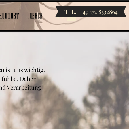
TEL.: +49 172 8532864
KONTAKT
MERCH
Anmelden
 ist uns wichtig.
 fühlst. Daher
nd Verarbeitung