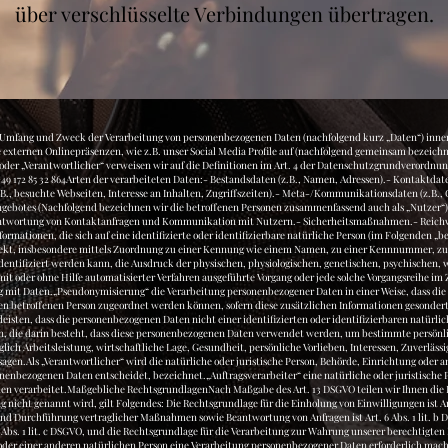
über verschlüsselte Verbindungen übertragen.
ichen Person zugewiesen werden.„Profiling“ jede Art der automatisierten Verarbeitung personenbezogener Daten, die darin besteht, dass diese personenbezogenen Daten verwendet werden, um bestimmte persönliche Aspekte, die sich auf eine natürliche Person beziehen, zu bewerten, insbesondere um Aspekte bezüglich Arbeitsleistung, wirtschaftliche Lage, Gesundheit, persönliche Vorlieben, Interessen, Zuverlässigkeit, Verhalten, Aufenthaltsort oder Ortswechsel dieser natürlichen Person zu analysieren oder vorherzusagen.Als „Verantwortlicher“ wird die natürliche oder juristische Person, Behörde, Einrichtung oder andere Stelle, die allein oder gemeinsam mit anderen über die Zwecke und Mittel der Verarbeitung von personenbezogenen Daten entscheidet, bezeichnet.„Auftragsverarbeiter“ eine natürliche oder juristische Person, Behörde, Einrichtung oder andere Stelle, die personenbezogene Daten im Auftrag des Verantwortlichen verarbeitet.Maßgebliche RechtsgrundlagenNach Maßgabe des Art. 13 DSGVO teilen wir Ihnen die Rechtsgrundlagen unserer Datenverarbeitungen mit. Sofern die Rechtsgrundlage in der Datenschutzerklärung nicht genannt wird, gilt Folgendes: Die Rechtsgrundlage für die Einholung von Einwilligungen ist Art. 6 Abs. 1 lit. a und Art. 7 DSGVO, die Rechtsgrundlage für die Verarbeitung zur Erfüllung unserer Leistungen und Durchführung vertraglicher Maßnahmen sowie Beantwortung von Anfragen ist Art. 6 Abs. 1 lit. b DSGVO, die Rechtsgrundlage für die Verarbeitung zur Erfüllung unserer rechtlichen Verpflichtungen ist Art. 6 Abs. 1 lit. c DSGVO, und die Rechtsgrundlage für die Verarbeitung zur Wahrung unserer berechtigten Interessen ist Art. 6 Abs. 1 lit. f DSGVO. Für den Fall, dass lebenswichtige Interessen der betroffenen Person oder einer anderen natürlichen Person eine Verarbeitung personenbezogener Daten erforderlich machen, dient Art. 6 Abs. 1 lit. d DSGVO als Rechtsgrundlage.SicherheitsmaßnahmenWir treffen nach Maßgabe des Art. 32 DSGVO unter Berücksichtigung des Stands der Technik, der Implementierungskosten und der Art, des Umfangs, der Umstände und der Zwecke der Verarbeitung sowie der unterschiedlichen Eintrittswahrscheinlichkeit und Schwere des Risikos für die Rechte und Freiheiten natürlicher Personen, geeignete technische und organisatorische Maßnahmen, um ein dem Risiko angemessenes Schutzniveau zu gewährleisten.Zu den Maßnahmen gehören insbesondere die Sicherung der Vertraulichkeit, Integrität und Verfügbarkeit von Daten durch Kontrolle des physischen Zugangs zu den Daten, als auch des sie betreffenden Zugriffs, der Eingabe, Weitergabe, der Sicherung der Verfügbarkeit und ihrer Trennung. Des Weiteren haben wir Verfahren eingerichtet, die eine Wahrnehmung von Betroffenenrechten, Löschung von Daten und Reaktion auf Gefährdung der Daten gewährleisten. Ferner berücksichtigen wir den Schutz personenbezogener Daten bereits bei der Entwicklung, bzw. Auswahl von Hardware, Software sowie Verfahren, entsprechend dem Prinzip des Datenschutzes durch Technikgestaltung und durch datenschutzfreundliche Voreinstellungen (Art. 25 DSGVO).Zusammenarbeit mit Auftragsverarbeitern und DrittenSofern wir im Rahmen unserer Verarbeitung Daten gegenüber anderen Personen und Unternehmen (Auftragsverarbeitern oder Dritten) offenbaren, sie an diese übermitteln oder ihnen sonst Zugriff auf die Daten gewähren, erfolgt dies nur auf Grundlage einer gesetzlichen Erlaubnis (z.B. wenn eine Übermittlung der Daten an Dritte, wie an Zahlungsdienstleister, gem. Art. 6 Abs. 1 lit. b DSGVO zur Vertragserfüllung erforderlich ist), Sie eingewilligt haben, eine rechtliche Verpflichtung dies vorsieht oder auf Grundlage unserer berechtigten Interessen (z.B. beim Einsatz von Beauftragten, Webhostern, etc.).Sofern wir Dritte mit der Verarbeitung von Daten auf Grundlage eines sog. „Auftragsverarbeitungsvertrages“ beauftragen, geschieht dies auf Grundlage des Art. 28 DSGVO.Übermittlungen in DrittländerSofern wir Daten in einem Drittland (d.h. außerhalb der Europäischen Union (EU) oder des Europäischen Wirtschaftsraums (EWR)) verarbeiten oder dies im Rahmen der Inanspruchnahme von Diensten Dritter oder Offenlegung, bzw. Übermittlung von Daten an Dritte geschieht, erfolgt dies nur, wenn es zur Erfüllung unserer (vor)vertraglichen Pflichten, auf Grundlage Ihrer Einwilligung, aufgrund einer rechtlichen Verpflichtung oder auf Grundlage unserer berechtigten Interessen geschieht. Vorbehaltlich gesetzlicher oder vertraglicher Erlaubnisse, verarbeiten oder lassen wir die Daten in einem Drittland nur beim Vorliegen der besonderen Voraussetzungen der Art. 44 ff. DSGVO verarbeiten. D.h. die Verarbeitung erfolgt z.B. auf Grundlage besonderer Garantien, wie der offiziell anerkannten Feststellung eines der EU entsprechenden Datenschutzniveaus (z.B. für die USA durch das „Privacy Shield“) oder Beachtung offiziell anerkannter spezieller vertraglicher Verpflichtungen (so genannte „Standardvertragsklauseln“).Rechte der betroffenen P