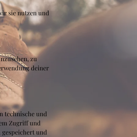
wir sie nutzen und
inzusehen, zu
Verwendung deiner
zen technische und
em Zugriff und
n gespeichert und